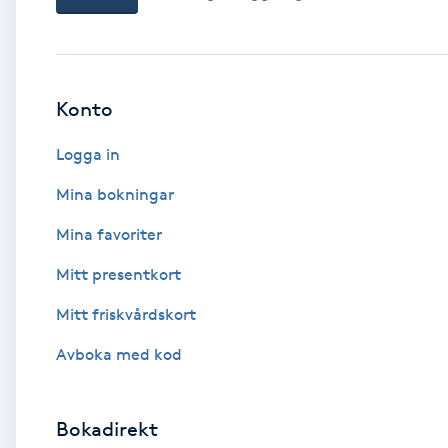
Babylights
Balayage
Konto
Logga in
Bambumassage
Mina bokningar
Barber
Mina favoriter
Barnklippning
Mitt presentkort
Mitt friskvårdskort
BIAB
Avboka med kod
Blowout
Bokadirekt
Bottenfärg