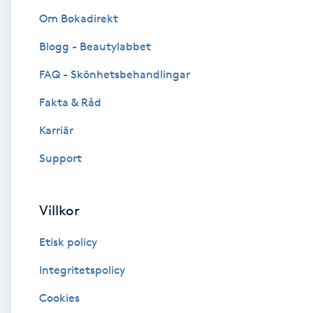
Om Bokadirekt
Brynformning
Blogg - Beautylabbet
Brynfärgning
FAQ - Skönhetsbehandlingar
Fakta & Råd
Brynplockning
Karriär
Bröllopsuppsättning
Support
C
Celluliter
Villkor
Etisk policy
Coachning
Integritetspolicy
Color correction
Cookies