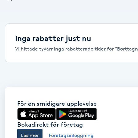
Alternativmedicin
Andningsmassage
Inga rabatter just nu
Ansiktslyft utan kirurgi
Vi hittade tyvärr inga rabatterade tider för "Borttagni
Aromamassage
Ashtanga Yoga
Ayurveda
För en smidigare upplevelse
Ayurvedisk Massage
Bokadirekt för företag
Ansiktsbehandling djuprengörande
Läs mer
Företagsinloggning
B