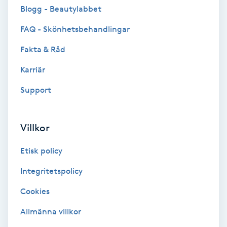
Cryoterapi
Blogg - Beautylabbet
D
FAQ - Skönhetsbehandlingar
Damklippning
Fakta & Råd
Karriär
Dermapen
Support
Diamantslipning
E
Villkor
Enzympeeling
Etisk policy
Extensions
Integritetspolicy
Cookies
Extensions borttagning
Allmänna villkor
Eyeliner-tatuering