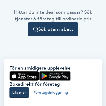
Babylights
Hittar du inte deal som passar? Sök
tjänster & företag till ordinarie pris
Balayage
Sök utan rabatt
Bambumassage
Barber
Barnklippning
För en smidigare upplevelse
BIAB
Bokadirekt för företag
Blowout
Läs mer
Företagsinloggning
Bottenfärg