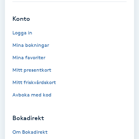
Brynformning
Konto
Brynfärgning
Logga in
Mina bokningar
Brynplockning
Mina favoriter
Bröllopsuppsättning
Mitt presentkort
C
Mitt friskvårdskort
Celluliter
Avboka med kod
Coachning
Bokadirekt
Color correction
Om Bokadirekt