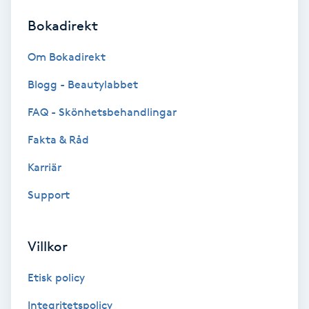
Bokadirekt
Brynformning
Om Bokadirekt
Brynfärgning
Blogg - Beautylabbet
Brynplockning
FAQ - Skönhetsbehandlingar
Fakta & Råd
Bröllopsuppsättning
C
Karriär
Support
Celluliter
Coachning
Villkor
Color correction
Etisk policy
Integritetspolicy