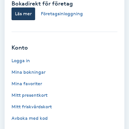
Bokadirekt för företag
Babylights
Läs mer
Företagsinloggning
Balayage
Bambumassage
Konto
Barber
Logga in
Mina bokningar
Barnklippning
Mina favoriter
BIAB
Mitt presentkort
Mitt friskvårdskort
Blowout
Avboka med kod
Bottenfärg