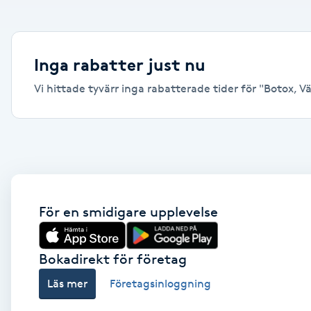
Alternativmedicin
Andningsmassage
Inga rabatter just nu
Vi hittade tyvärr inga rabatterade tider för "Botox, Väx
Ansiktslyft utan kirurgi
Aromamassage
Ashtanga Yoga
Ayurveda
För en smidigare upplevelse
Ayurvedisk Massage
Bokadirekt för företag
Läs mer
Företagsinloggning
Ansiktsbehandling djuprengörande
B