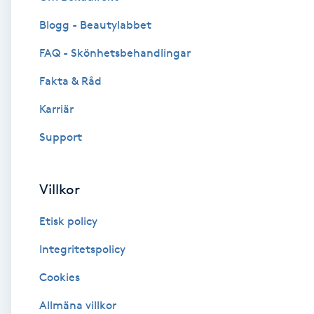
Blogg - Beautylabbet
Brynformning
FAQ - Skönhetsbehandlingar
Brynfärgning
Fakta & Råd
Brynplockning
Karriär
Support
Bröllopsuppsättning
C
Villkor
Celluliter
Etisk policy
Coachning
Integritetspolicy
Cookies
Color correction
Allmäna villkor