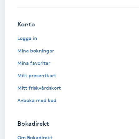
Babylights
Konto
Balayage
Logga in
Bambumassage
Mina bokningar
Mina favoriter
Barber
Mitt presentkort
Barnklippning
Mitt friskvårdskort
BIAB
Avboka med kod
Blowout
Bokadirekt
Bottenfärg
Om Bokadirekt