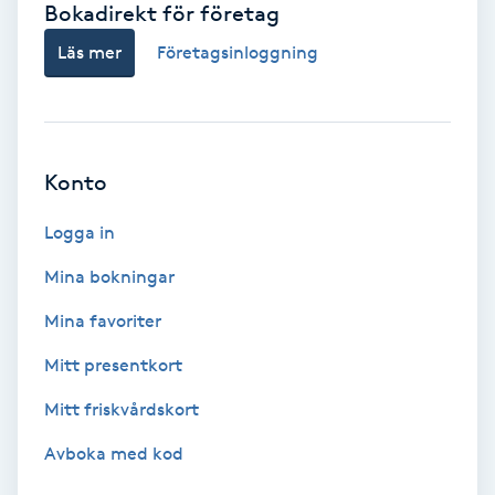
Bokadirekt för företag
Babylights
Läs mer
Företagsinloggning
Balayage
Bambumassage
Konto
Barber
Logga in
Mina bokningar
Barnklippning
Mina favoriter
BIAB
Mitt presentkort
Mitt friskvårdskort
Blowout
Avboka med kod
Bottenfärg