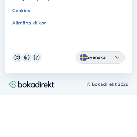
Cryoterapi
Cookies
D
Allmäna villkor
Damklippning
Dermapen
Svenska
Diamantslipning
E
Enzympeeling
© Bokadirekt
2026
Extensions
Extensions borttagning
Eyeliner-tatuering