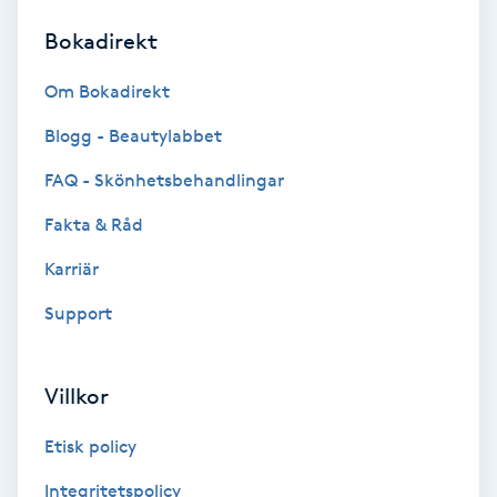
Bokadirekt
Brynformning
Om Bokadirekt
Brynfärgning
Blogg - Beautylabbet
Brynplockning
FAQ - Skönhetsbehandlingar
Fakta & Råd
Bröllopsuppsättning
C
Karriär
Support
Celluliter
Coachning
Villkor
Color correction
Etisk policy
Integritetspolicy