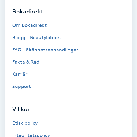
Bokadirekt
Brynformning
Om Bokadirekt
Brynfärgning
Blogg - Beautylabbet
Brynplockning
FAQ - Skönhetsbehandlingar
Fakta & Råd
Bröllopsuppsättning
C
Karriär
Support
Celluliter
Coachning
Villkor
Color correction
Etisk policy
Integritetspolicy