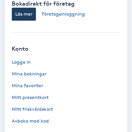
Bokadirekt för företag
Babylights
Läs mer
Företagsinloggning
Balayage
Bambumassage
Konto
Barber
Logga in
Mina bokningar
Barnklippning
Mina favoriter
BIAB
Mitt presentkort
Mitt friskvårdskort
Blowout
Avboka med kod
Bottenfärg