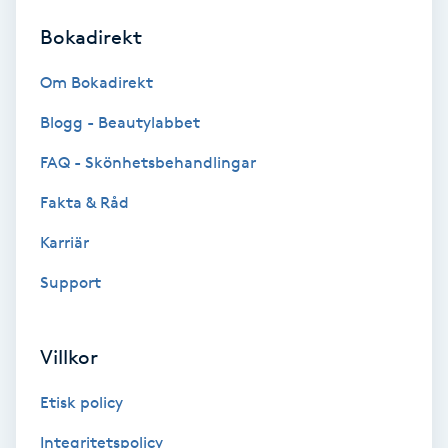
Bokadirekt
Brynformning
Om Bokadirekt
Brynfärgning
Blogg - Beautylabbet
Brynplockning
FAQ - Skönhetsbehandlingar
Fakta & Råd
Bröllopsuppsättning
C
Karriär
Support
Celluliter
Coachning
Villkor
Color correction
Etisk policy
Integritetspolicy