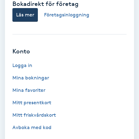
Bokadirekt för företag
Babylights
Läs mer
Företagsinloggning
Balayage
Bambumassage
Konto
Barber
Logga in
Mina bokningar
Barnklippning
Mina favoriter
BIAB
Mitt presentkort
Mitt friskvårdskort
Blowout
Avboka med kod
Bottenfärg