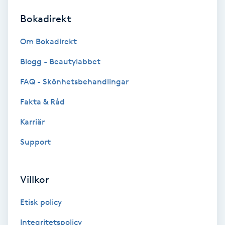
Bokadirekt
Brynformning
Om Bokadirekt
Brynfärgning
Blogg - Beautylabbet
Brynplockning
FAQ - Skönhetsbehandlingar
Fakta & Råd
Bröllopsuppsättning
C
Karriär
Support
Celluliter
Coachning
Villkor
Color correction
Etisk policy
Integritetspolicy