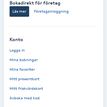
Bokadirekt för företag
Babylights
Läs mer
Företagsinloggning
Balayage
Bambumassage
Konto
Barber
Logga in
Mina bokningar
Barnklippning
Mina favoriter
BIAB
Mitt presentkort
Mitt friskvårdskort
Blowout
Avboka med kod
Bottenfärg