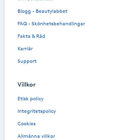
Blogg - Beautylabbet
Brynformning
FAQ - Skönhetsbehandlingar
Brynfärgning
Fakta & Råd
Brynplockning
Karriär
Support
Bröllopsuppsättning
C
Villkor
Celluliter
Etisk policy
Coachning
Integritetspolicy
Cookies
Color correction
Allmänna villkor