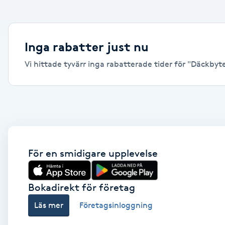
Alternativmedicin
Andningsmassage
Inga rabatter just nu
Vi hittade tyvärr inga rabatterade tider för "Däckbyte,
Ansiktslyft utan kirurgi
Aromamassage
Ashtanga Yoga
Ayurveda
För en smidigare upplevelse
Ayurvedisk Massage
Bokadirekt för företag
Läs mer
Företagsinloggning
Ansiktsbehandling djuprengörande
B