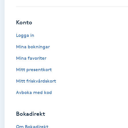
Babylights
Konto
Balayage
Logga in
Bambumassage
Mina bokningar
Mina favoriter
Barber
Mitt presentkort
Barnklippning
Mitt friskvårdskort
BIAB
Avboka med kod
Blowout
Bokadirekt
Bottenfärg
Om Bokadirekt