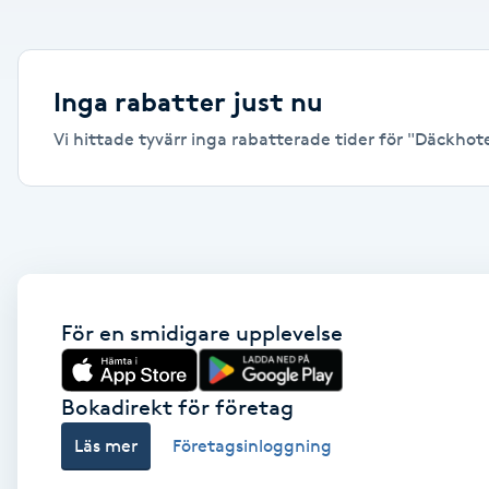
Alternativmedicin
Andningsmassage
Inga rabatter just nu
Vi hittade tyvärr inga rabatterade tider för "Däckhotell
Ansiktslyft utan kirurgi
Aromamassage
Ashtanga Yoga
Ayurveda
För en smidigare upplevelse
Ayurvedisk Massage
Bokadirekt för företag
Läs mer
Företagsinloggning
Ansiktsbehandling djuprengörande
B