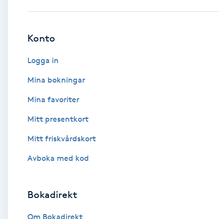
Babylights
Konto
Balayage
Logga in
Bambumassage
Mina bokningar
Mina favoriter
Barber
Mitt presentkort
Barnklippning
Mitt friskvårdskort
BIAB
Avboka med kod
Blowout
Bokadirekt
Bottenfärg
Om Bokadirekt