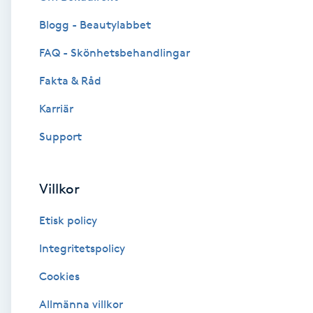
Blogg - Beautylabbet
Brynformning
FAQ - Skönhetsbehandlingar
Brynfärgning
Fakta & Råd
Brynplockning
Karriär
Support
Bröllopsuppsättning
C
Villkor
Celluliter
Etisk policy
Coachning
Integritetspolicy
Cookies
Color correction
Allmänna villkor