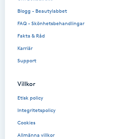
Blogg - Beautylabbet
Brynformning
FAQ - Skönhetsbehandlingar
Brynfärgning
Fakta & Råd
Brynplockning
Karriär
Support
Bröllopsuppsättning
C
Villkor
Celluliter
Etisk policy
Coachning
Integritetspolicy
Cookies
Color correction
Allmänna villkor