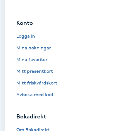
Babylights
Konto
Balayage
Logga in
Bambumassage
Mina bokningar
Mina favoriter
Barber
Mitt presentkort
Barnklippning
Mitt friskvårdskort
BIAB
Avboka med kod
Blowout
Bokadirekt
Bottenfärg
Om Bokadirekt