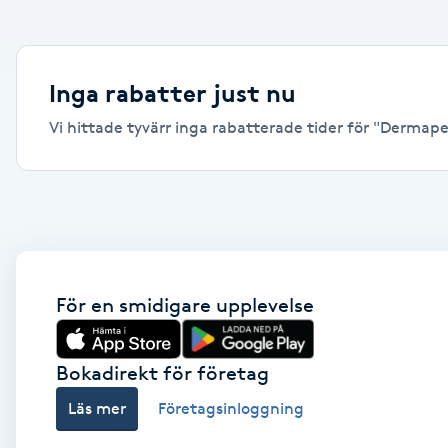
Alternativmedicin
Andningsmassage
Inga rabatter just nu
Vi hittade tyvärr inga rabatterade tider för "Dermapen
Ansiktslyft utan kirurgi
Aromamassage
Ashtanga Yoga
Ayurveda
För en smidigare upplevelse
Ayurvedisk Massage
Bokadirekt för företag
Läs mer
Företagsinloggning
Ansiktsbehandling djuprengörande
B