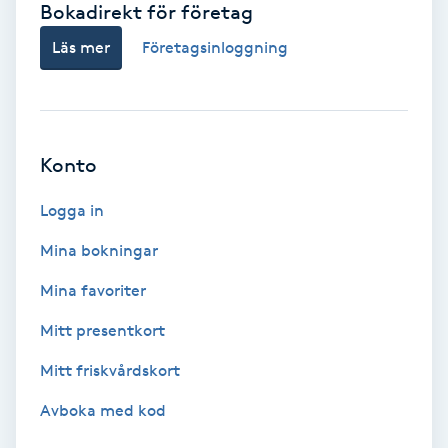
Bokadirekt för företag
Babylights
Läs mer
Företagsinloggning
Balayage
Bambumassage
Konto
Barber
Logga in
Mina bokningar
Barnklippning
Mina favoriter
BIAB
Mitt presentkort
Mitt friskvårdskort
Blowout
Avboka med kod
Bottenfärg