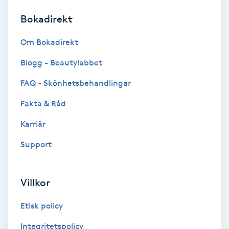
Bokadirekt
Brynformning
Om Bokadirekt
Brynfärgning
Blogg - Beautylabbet
Brynplockning
FAQ - Skönhetsbehandlingar
Fakta & Råd
Bröllopsuppsättning
C
Karriär
Support
Celluliter
Coachning
Villkor
Color correction
Etisk policy
Integritetspolicy