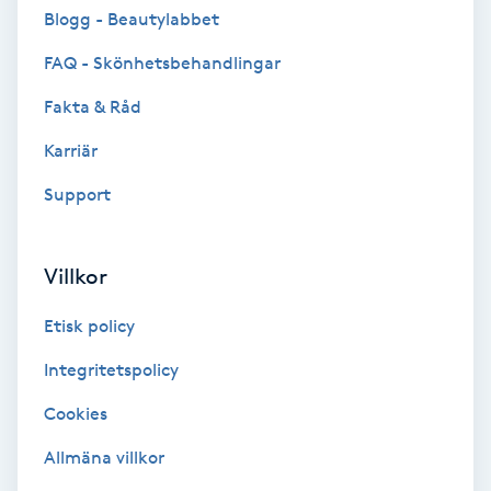
Cryoterapi
Blogg - Beautylabbet
D
FAQ - Skönhetsbehandlingar
Damklippning
Fakta & Råd
Karriär
Dermapen
Support
Diamantslipning
E
Villkor
Enzympeeling
Etisk policy
Extensions
Integritetspolicy
Cookies
Extensions borttagning
Allmäna villkor
Eyeliner-tatuering