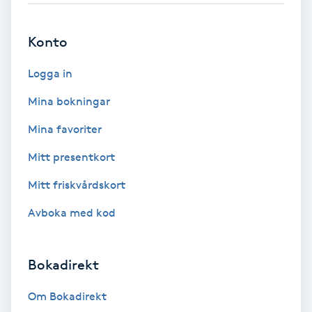
Brynformning
Konto
Brynfärgning
Logga in
Mina bokningar
Brynplockning
Mina favoriter
Bröllopsuppsättning
Mitt presentkort
C
Mitt friskvårdskort
Celluliter
Avboka med kod
Coachning
Bokadirekt
Color correction
Om Bokadirekt