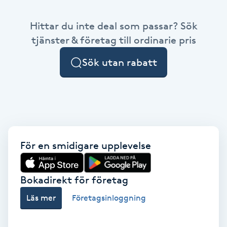
Babylights
Hittar du inte deal som passar? Sök
tjänster & företag till ordinarie pris
Balayage
Sök utan rabatt
Bambumassage
Barber
Barnklippning
För en smidigare upplevelse
BIAB
Bokadirekt för företag
Blowout
Läs mer
Företagsinloggning
Bottenfärg