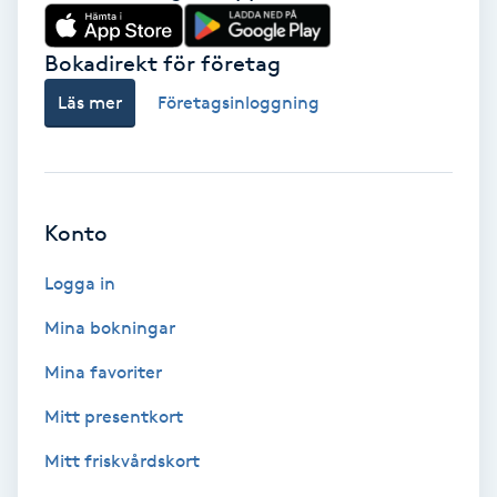
Babylights
Bokadirekt för företag
Balayage
Läs mer
Företagsinloggning
Bambumassage
Barber
Konto
Logga in
Barnklippning
Mina bokningar
BIAB
Mina favoriter
Blowout
Mitt presentkort
Mitt friskvårdskort
Bottenfärg