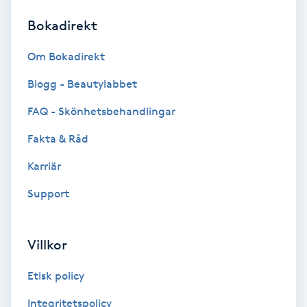
Bokadirekt
Brynformning
Om Bokadirekt
Brynfärgning
Blogg - Beautylabbet
Brynplockning
FAQ - Skönhetsbehandlingar
Fakta & Råd
Bröllopsuppsättning
C
Karriär
Support
Celluliter
Coachning
Villkor
Color correction
Etisk policy
Integritetspolicy