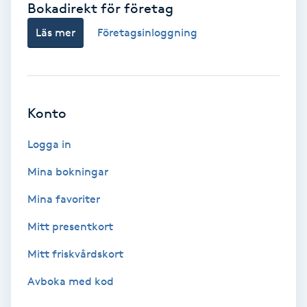
Bokadirekt för företag
Babylights
Läs mer
Företagsinloggning
Balayage
Bambumassage
Konto
Barber
Logga in
Mina bokningar
Barnklippning
Mina favoriter
BIAB
Mitt presentkort
Mitt friskvårdskort
Blowout
Avboka med kod
Bottenfärg