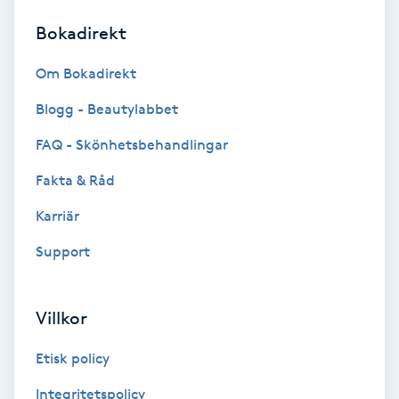
Bokadirekt
Brynformning
Om Bokadirekt
Brynfärgning
Blogg - Beautylabbet
Brynplockning
FAQ - Skönhetsbehandlingar
Fakta & Råd
Bröllopsuppsättning
C
Karriär
Support
Celluliter
Coachning
Villkor
Color correction
Etisk policy
Integritetspolicy