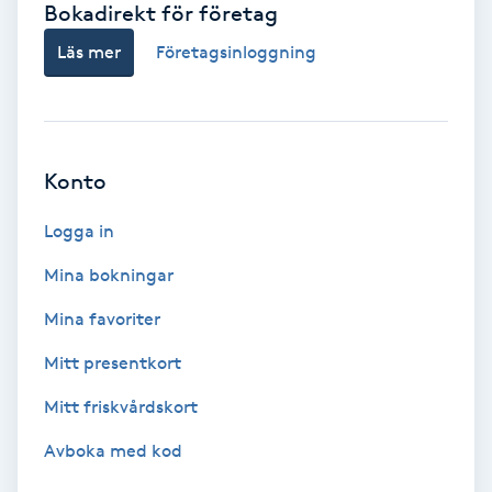
Bokadirekt för företag
Babylights
Läs mer
Företagsinloggning
Balayage
Bambumassage
Konto
Barber
Logga in
Mina bokningar
Barnklippning
Mina favoriter
BIAB
Mitt presentkort
Mitt friskvårdskort
Blowout
Avboka med kod
Bottenfärg