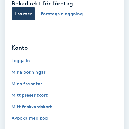
Bokadirekt för företag
Babylights
Läs mer
Företagsinloggning
Balayage
Bambumassage
Konto
Barber
Logga in
Mina bokningar
Barnklippning
Mina favoriter
BIAB
Mitt presentkort
Mitt friskvårdskort
Blowout
Avboka med kod
Bottenfärg