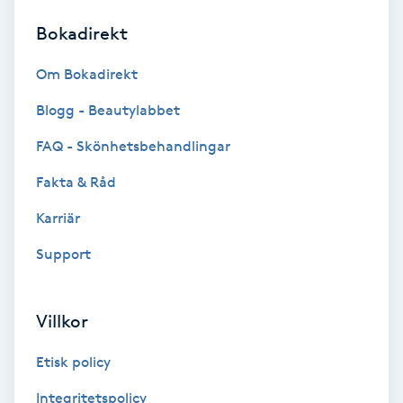
Bokadirekt
Brynformning
Om Bokadirekt
Brynfärgning
Blogg - Beautylabbet
Brynplockning
FAQ - Skönhetsbehandlingar
Fakta & Råd
Bröllopsuppsättning
C
Karriär
Support
Celluliter
Coachning
Villkor
Color correction
Etisk policy
Integritetspolicy