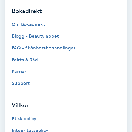
Bokadirekt
Brynformning
Om Bokadirekt
Brynfärgning
Blogg - Beautylabbet
Brynplockning
FAQ - Skönhetsbehandlingar
Fakta & Råd
Bröllopsuppsättning
C
Karriär
Support
Celluliter
Coachning
Villkor
Color correction
Etisk policy
Integritetspolicy