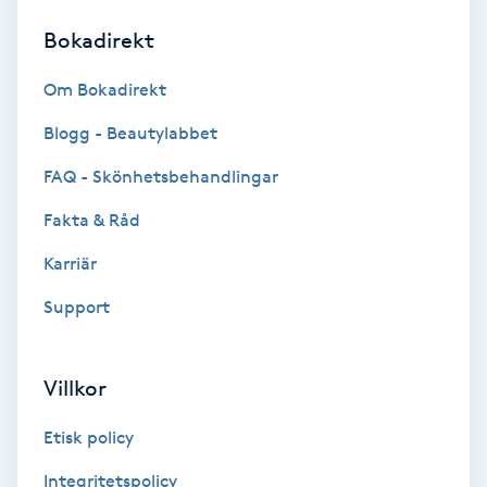
Bokadirekt
Brynformning
Om Bokadirekt
Brynfärgning
Blogg - Beautylabbet
Brynplockning
FAQ - Skönhetsbehandlingar
Fakta & Råd
Bröllopsuppsättning
C
Karriär
Support
Celluliter
Coachning
Villkor
Color correction
Etisk policy
Integritetspolicy