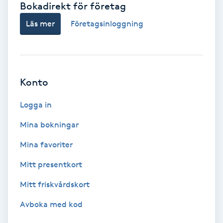
Bokadirekt för företag
Babylights
Läs mer
Företagsinloggning
Balayage
Bambumassage
Konto
Barber
Logga in
Mina bokningar
Barnklippning
Mina favoriter
BIAB
Mitt presentkort
Mitt friskvårdskort
Blowout
Avboka med kod
Bottenfärg