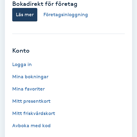
Bokadirekt för företag
Babylights
Läs mer
Företagsinloggning
Balayage
Bambumassage
Konto
Barber
Logga in
Mina bokningar
Barnklippning
Mina favoriter
BIAB
Mitt presentkort
Mitt friskvårdskort
Blowout
Avboka med kod
Bottenfärg