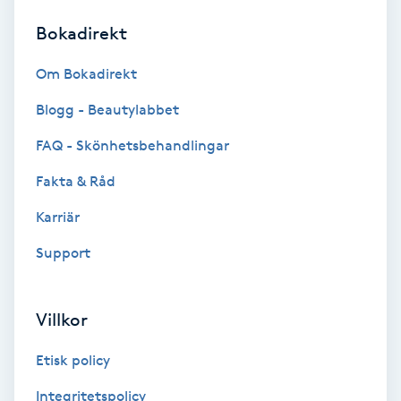
Bokadirekt
Brynformning
Om Bokadirekt
Brynfärgning
Blogg - Beautylabbet
Brynplockning
FAQ - Skönhetsbehandlingar
Fakta & Råd
Bröllopsuppsättning
C
Karriär
Support
Celluliter
Coachning
Villkor
Color correction
Etisk policy
Integritetspolicy