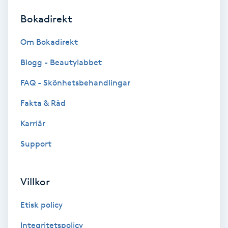
Bokadirekt
Brynformning
Om Bokadirekt
Brynfärgning
Blogg - Beautylabbet
Brynplockning
FAQ - Skönhetsbehandlingar
Fakta & Råd
Bröllopsuppsättning
C
Karriär
Support
Celluliter
Coachning
Villkor
Color correction
Etisk policy
Integritetspolicy