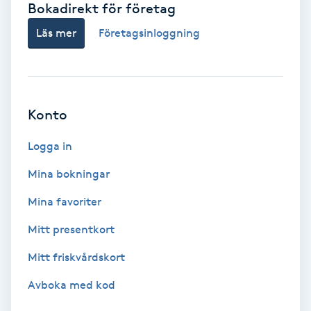
Bokadirekt för företag
Babylights
Läs mer
Företagsinloggning
Balayage
Bambumassage
Konto
Barber
Logga in
Mina bokningar
Barnklippning
Mina favoriter
BIAB
Mitt presentkort
Mitt friskvårdskort
Blowout
Avboka med kod
Bottenfärg