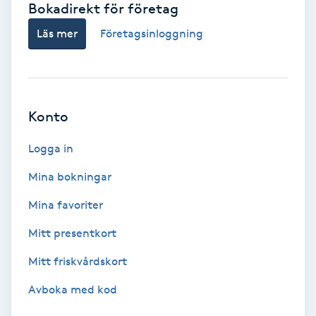
Bokadirekt för företag
Babylights
Läs mer
Företagsinloggning
Balayage
Bambumassage
Konto
Barber
Logga in
Mina bokningar
Barnklippning
Mina favoriter
BIAB
Mitt presentkort
Mitt friskvårdskort
Blowout
Avboka med kod
Bottenfärg