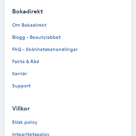
Bokadirekt
Brynformning
Om Bokadirekt
Brynfärgning
Blogg - Beautylabbet
Brynplockning
FAQ - Skönhetsbehandlingar
Fakta & Råd
Bröllopsuppsättning
C
Karriär
Support
Celluliter
Coachning
Villkor
Color correction
Etisk policy
Integritetspolicy