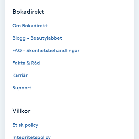
Bokadirekt
Brynformning
Om Bokadirekt
Brynfärgning
Blogg - Beautylabbet
Brynplockning
FAQ - Skönhetsbehandlingar
Fakta & Råd
Bröllopsuppsättning
C
Karriär
Support
Celluliter
Coachning
Villkor
Color correction
Etisk policy
Integritetspolicy