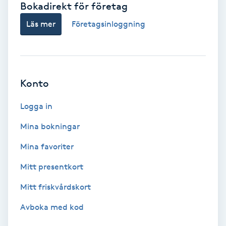
Bokadirekt för företag
Babylights
Läs mer
Företagsinloggning
Balayage
Bambumassage
Konto
Barber
Logga in
Mina bokningar
Barnklippning
Mina favoriter
BIAB
Mitt presentkort
Mitt friskvårdskort
Blowout
Avboka med kod
Bottenfärg