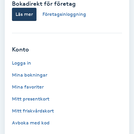
Bokadirekt för företag
Babylights
Läs mer
Företagsinloggning
Balayage
Bambumassage
Konto
Barber
Logga in
Mina bokningar
Barnklippning
Mina favoriter
BIAB
Mitt presentkort
Mitt friskvårdskort
Blowout
Avboka med kod
Bottenfärg