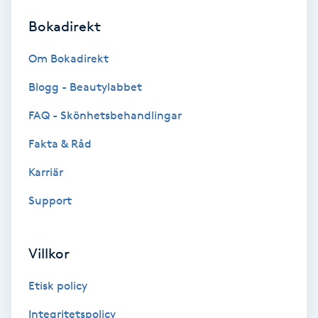
Bokadirekt
Brynformning
Om Bokadirekt
Brynfärgning
Blogg - Beautylabbet
Brynplockning
FAQ - Skönhetsbehandlingar
Fakta & Råd
Bröllopsuppsättning
C
Karriär
Support
Celluliter
Coachning
Villkor
Color correction
Etisk policy
Integritetspolicy