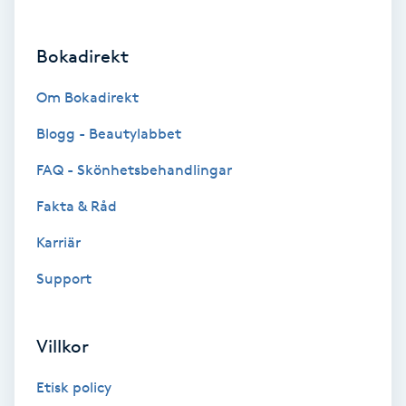
Brynformning
Bokadirekt
Brynfärgning
Om Bokadirekt
Brynplockning
Blogg - Beautylabbet
FAQ - Skönhetsbehandlingar
Bröllopsuppsättning
Fakta & Råd
C
Karriär
Celluliter
Support
Coachning
Villkor
Color correction
Etisk policy