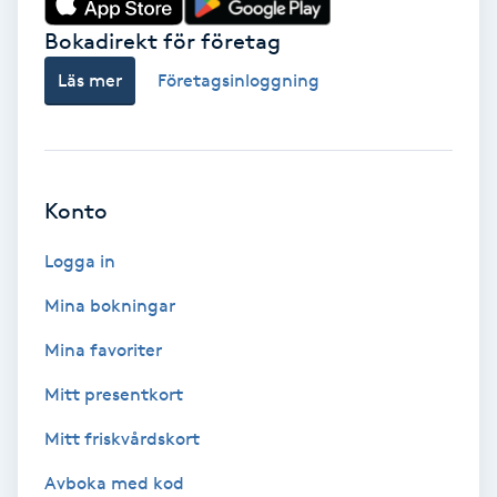
Bokadirekt för företag
Babylights
Läs mer
Företagsinloggning
Balayage
Bambumassage
Konto
Barber
Logga in
Barnklippning
Mina bokningar
BIAB
Mina favoriter
Mitt presentkort
Blowout
Mitt friskvårdskort
Bottenfärg
Avboka med kod