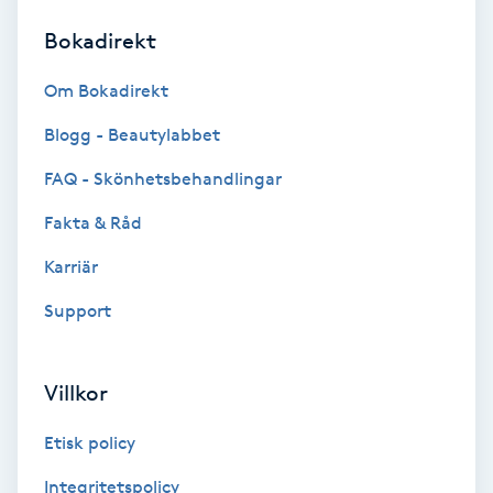
Bokadirekt
Brynformning
Om Bokadirekt
Brynfärgning
Blogg - Beautylabbet
Brynplockning
FAQ - Skönhetsbehandlingar
Fakta & Råd
Bröllopsuppsättning
C
Karriär
Support
Celluliter
Coachning
Villkor
Color correction
Etisk policy
Integritetspolicy