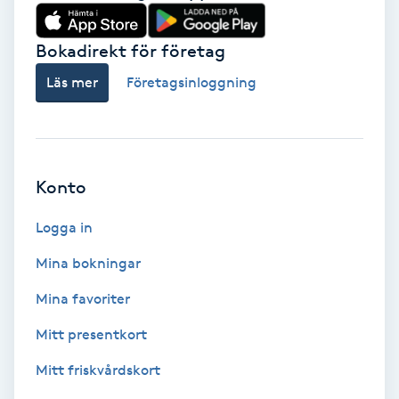
Babylights
Bokadirekt för företag
Balayage
Läs mer
Företagsinloggning
Bambumassage
Barber
Konto
Logga in
Barnklippning
Mina bokningar
BIAB
Mina favoriter
Blowout
Mitt presentkort
Mitt friskvårdskort
Bottenfärg