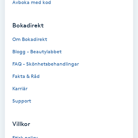
Avboka med kod
Brynformning
Bokadirekt
Brynfärgning
Om Bokadirekt
Brynplockning
Blogg - Beautylabbet
Bröllopsuppsättning
FAQ - Skönhetsbehandlingar
C
Fakta & Råd
Celluliter
Karriär
Support
Coachning
Color correction
Villkor
Etisk policy