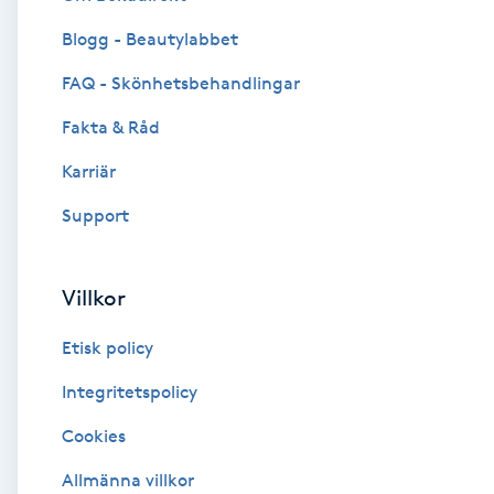
Blogg - Beautylabbet
Brynformning
FAQ - Skönhetsbehandlingar
Brynfärgning
Fakta & Råd
Brynplockning
Karriär
Support
Bröllopsuppsättning
C
Villkor
Celluliter
Etisk policy
Coachning
Integritetspolicy
Cookies
Color correction
Allmänna villkor