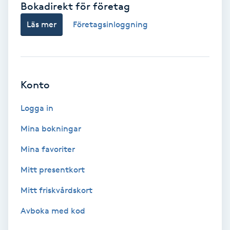
Bokadirekt för företag
Babylights
Läs mer
Företagsinloggning
Balayage
Bambumassage
Konto
Barber
Logga in
Mina bokningar
Barnklippning
Mina favoriter
BIAB
Mitt presentkort
Mitt friskvårdskort
Blowout
Avboka med kod
Bottenfärg