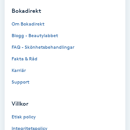
Bokadirekt
Brynformning
Om Bokadirekt
Brynfärgning
Blogg - Beautylabbet
Brynplockning
FAQ - Skönhetsbehandlingar
Fakta & Råd
Bröllopsuppsättning
C
Karriär
Support
Celluliter
Coachning
Villkor
Color correction
Etisk policy
Integritetspolicy