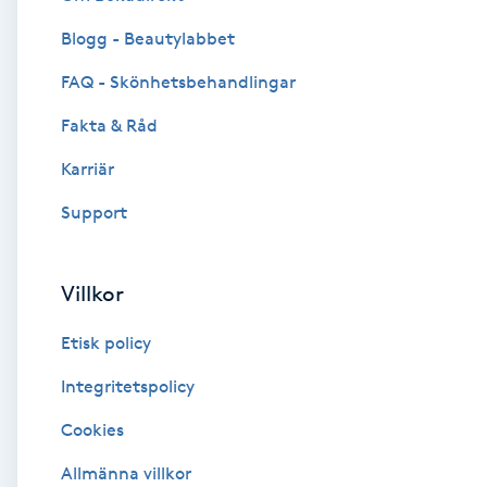
Blogg - Beautylabbet
Brynformning
FAQ - Skönhetsbehandlingar
Brynfärgning
Fakta & Råd
Brynplockning
Karriär
Support
Bröllopsuppsättning
C
Villkor
Celluliter
Etisk policy
Coachning
Integritetspolicy
Cookies
Color correction
Allmänna villkor