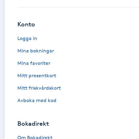
Babylights
Konto
Balayage
Logga in
Bambumassage
Mina bokningar
Mina favoriter
Barber
Mitt presentkort
Barnklippning
Mitt friskvårdskort
BIAB
Avboka med kod
Blowout
Bokadirekt
Bottenfärg
Om Bokadirekt