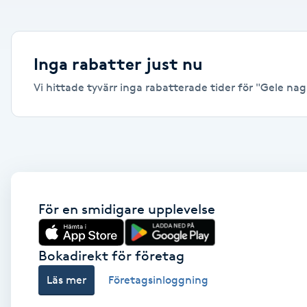
Alternativmedicin
Andningsmassage
Inga rabatter just nu
Vi hittade tyvärr inga rabatterade tider för "Gele nagl
Ansiktslyft utan kirurgi
Aromamassage
Ashtanga Yoga
Ayurveda
För en smidigare upplevelse
Ayurvedisk Massage
Bokadirekt för företag
Läs mer
Företagsinloggning
Ansiktsbehandling djuprengörande
B