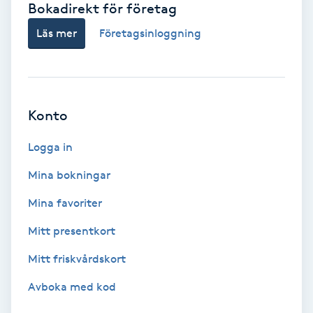
Bokadirekt för företag
Babylights
Läs mer
Företagsinloggning
Balayage
Bambumassage
Konto
Barber
Logga in
Mina bokningar
Barnklippning
Mina favoriter
BIAB
Mitt presentkort
Mitt friskvårdskort
Blowout
Avboka med kod
Bottenfärg