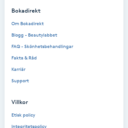
Bokadirekt
Brynformning
Om Bokadirekt
Brynfärgning
Blogg - Beautylabbet
Brynplockning
FAQ - Skönhetsbehandlingar
Fakta & Råd
Bröllopsuppsättning
C
Karriär
Support
Celluliter
Coachning
Villkor
Color correction
Etisk policy
Integritetspolicy