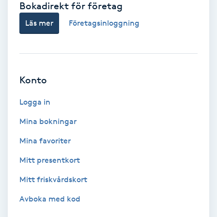
Bokadirekt för företag
Babylights
Läs mer
Företagsinloggning
Balayage
Bambumassage
Konto
Barber
Logga in
Mina bokningar
Barnklippning
Mina favoriter
BIAB
Mitt presentkort
Mitt friskvårdskort
Blowout
Avboka med kod
Bottenfärg