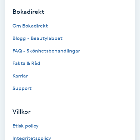
Bokadirekt
Brynformning
Om Bokadirekt
Brynfärgning
Blogg - Beautylabbet
Brynplockning
FAQ - Skönhetsbehandlingar
Fakta & Råd
Bröllopsuppsättning
C
Karriär
Support
Celluliter
Coachning
Villkor
Color correction
Etisk policy
Integritetspolicy