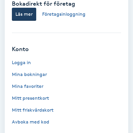
Bokadirekt för företag
Babylights
Läs mer
Företagsinloggning
Balayage
Bambumassage
Konto
Barber
Logga in
Mina bokningar
Barnklippning
Mina favoriter
BIAB
Mitt presentkort
Mitt friskvårdskort
Blowout
Avboka med kod
Bottenfärg