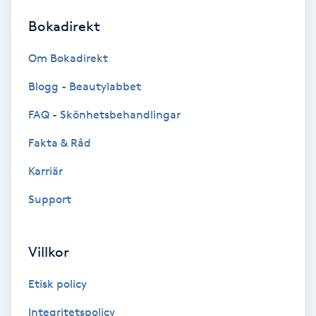
Bokadirekt
Brynformning
Om Bokadirekt
Brynfärgning
Blogg - Beautylabbet
Brynplockning
FAQ - Skönhetsbehandlingar
Fakta & Råd
Bröllopsuppsättning
C
Karriär
Support
Celluliter
Coachning
Villkor
Color correction
Etisk policy
Integritetspolicy