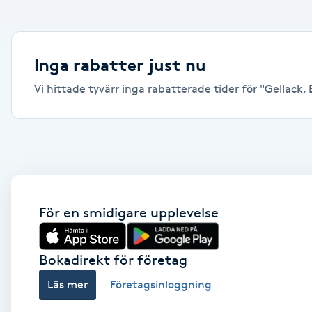
Alternativmedicin
Andningsmassage
Inga rabatter just nu
Vi hittade tyvärr inga rabatterade tider för "Gellack, B
Ansiktslyft utan kirurgi
Aromamassage
Ashtanga Yoga
Ayurveda
För en smidigare upplevelse
Ayurvedisk Massage
Bokadirekt för företag
Läs mer
Företagsinloggning
Ansiktsbehandling djuprengörande
B