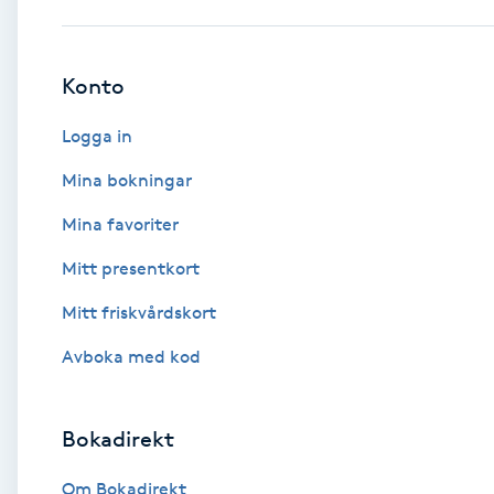
Babylights
Konto
Balayage
Logga in
Bambumassage
Mina bokningar
Mina favoriter
Barber
Mitt presentkort
Barnklippning
Mitt friskvårdskort
BIAB
Avboka med kod
Blowout
Bokadirekt
Bottenfärg
Om Bokadirekt