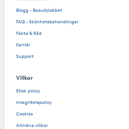
Blogg - Beautylabbet
Brynformning
FAQ - Skönhetsbehandlingar
Brynfärgning
Fakta & Råd
Brynplockning
Karriär
Support
Bröllopsuppsättning
C
Villkor
Celluliter
Etisk policy
Coachning
Integritetspolicy
Cookies
Color correction
Allmäna villkor