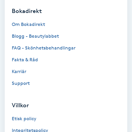
Bokadirekt
Brynformning
Om Bokadirekt
Brynfärgning
Blogg - Beautylabbet
Brynplockning
FAQ - Skönhetsbehandlingar
Fakta & Råd
Bröllopsuppsättning
C
Karriär
Support
Celluliter
Coachning
Villkor
Color correction
Etisk policy
Integritetspolicy