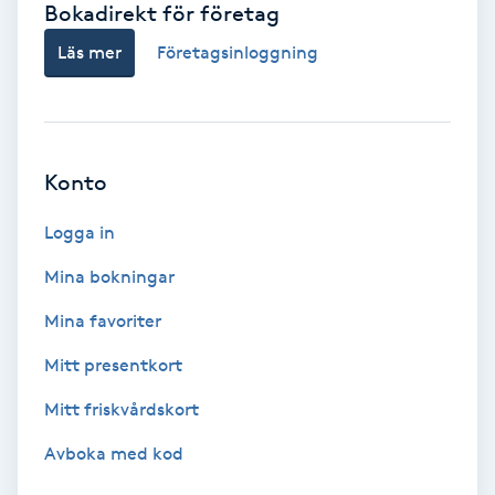
Bokadirekt för företag
Babylights
Läs mer
Företagsinloggning
Balayage
Bambumassage
Konto
Barber
Logga in
Mina bokningar
Barnklippning
Mina favoriter
BIAB
Mitt presentkort
Mitt friskvårdskort
Blowout
Avboka med kod
Bottenfärg