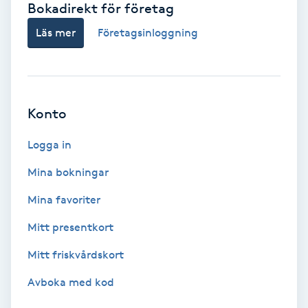
Bokadirekt för företag
Babylights
Läs mer
Företagsinloggning
Balayage
Bambumassage
Konto
Barber
Logga in
Mina bokningar
Barnklippning
Mina favoriter
BIAB
Mitt presentkort
Mitt friskvårdskort
Blowout
Avboka med kod
Bottenfärg