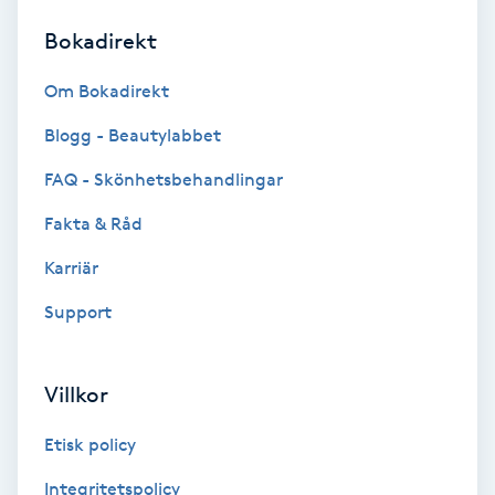
Bokadirekt
Brynformning
Om Bokadirekt
Brynfärgning
Blogg - Beautylabbet
Brynplockning
FAQ - Skönhetsbehandlingar
Fakta & Råd
Bröllopsuppsättning
C
Karriär
Support
Celluliter
Coachning
Villkor
Color correction
Etisk policy
Integritetspolicy