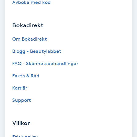
Avboka med kod
Brynformning
Bokadirekt
Brynfärgning
Om Bokadirekt
Brynplockning
Blogg - Beautylabbet
Bröllopsuppsättning
FAQ - Skönhetsbehandlingar
C
Fakta & Råd
Celluliter
Karriär
Support
Coachning
Color correction
Villkor
Etisk policy