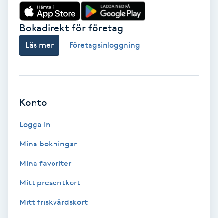
Babylights
Bokadirekt för företag
Balayage
Läs mer
Företagsinloggning
Bambumassage
Barber
Konto
Logga in
Barnklippning
Mina bokningar
BIAB
Mina favoriter
Blowout
Mitt presentkort
Mitt friskvårdskort
Bottenfärg