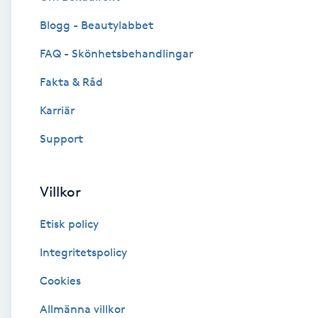
Blogg - Beautylabbet
Brynformning
FAQ - Skönhetsbehandlingar
Brynfärgning
Fakta & Råd
Brynplockning
Karriär
Support
Bröllopsuppsättning
C
Villkor
Celluliter
Etisk policy
Coachning
Integritetspolicy
Cookies
Color correction
Allmänna villkor