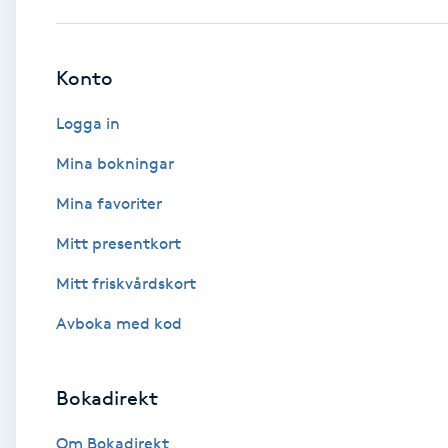
Babylights
Konto
Balayage
Logga in
Bambumassage
Mina bokningar
Mina favoriter
Barber
Mitt presentkort
Barnklippning
Mitt friskvårdskort
BIAB
Avboka med kod
Blowout
Bokadirekt
Bottenfärg
Om Bokadirekt