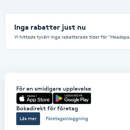
Alternativmedicin
Andningsmassage
Inga rabatter just nu
Vi hittade tyvärr inga rabatterade tider för "Headspa, 
Ansiktslyft utan kirurgi
Aromamassage
Ashtanga Yoga
Ayurveda
För en smidigare upplevelse
Ayurvedisk Massage
Bokadirekt för företag
Läs mer
Företagsinloggning
Ansiktsbehandling djuprengörande
B