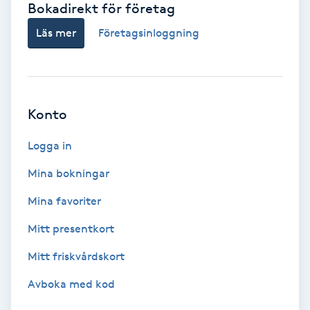
Bokadirekt för företag
Babylights
Läs mer
Företagsinloggning
Balayage
Bambumassage
Konto
Barber
Logga in
Mina bokningar
Barnklippning
Mina favoriter
BIAB
Mitt presentkort
Mitt friskvårdskort
Blowout
Avboka med kod
Bottenfärg