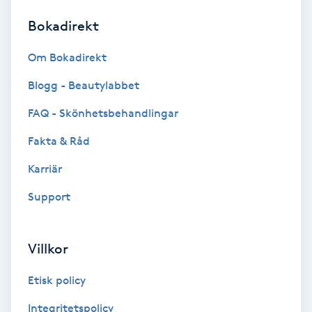
Bokadirekt
Brynformning
Om Bokadirekt
Brynfärgning
Blogg - Beautylabbet
Brynplockning
FAQ - Skönhetsbehandlingar
Fakta & Råd
Bröllopsuppsättning
C
Karriär
Support
Celluliter
Coachning
Villkor
Color correction
Etisk policy
Integritetspolicy