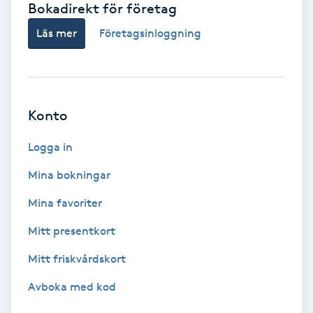
Bokadirekt för företag
Babylights
Läs mer
Företagsinloggning
Balayage
Bambumassage
Konto
Barber
Logga in
Mina bokningar
Barnklippning
Mina favoriter
BIAB
Mitt presentkort
Mitt friskvårdskort
Blowout
Avboka med kod
Bottenfärg