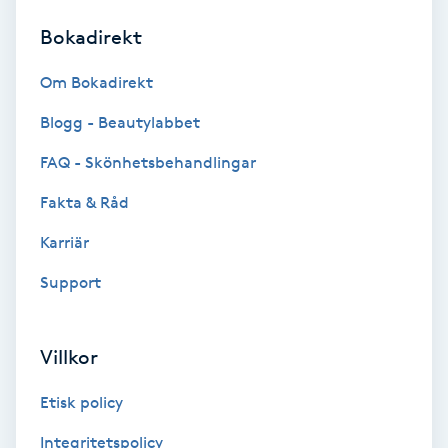
Bokadirekt
Brynformning
Om Bokadirekt
Brynfärgning
Blogg - Beautylabbet
Brynplockning
FAQ - Skönhetsbehandlingar
Fakta & Råd
Bröllopsuppsättning
C
Karriär
Support
Celluliter
Coachning
Villkor
Color correction
Etisk policy
Integritetspolicy