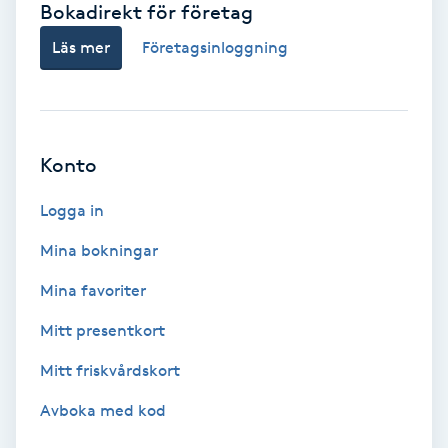
Bokadirekt för företag
Babylights
Läs mer
Företagsinloggning
Balayage
Bambumassage
Konto
Barber
Logga in
Mina bokningar
Barnklippning
Mina favoriter
BIAB
Mitt presentkort
Mitt friskvårdskort
Blowout
Avboka med kod
Bottenfärg