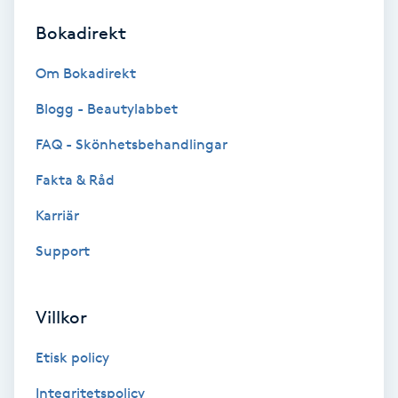
Bokadirekt
Brynformning
Om Bokadirekt
Brynfärgning
Blogg - Beautylabbet
Brynplockning
FAQ - Skönhetsbehandlingar
Fakta & Råd
Bröllopsuppsättning
C
Karriär
Support
Celluliter
Coachning
Villkor
Color correction
Etisk policy
Integritetspolicy