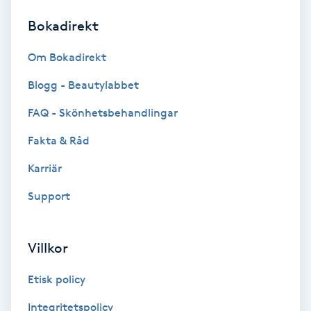
Bokadirekt
Brynformning
Om Bokadirekt
Brynfärgning
Blogg - Beautylabbet
Brynplockning
FAQ - Skönhetsbehandlingar
Fakta & Råd
Bröllopsuppsättning
C
Karriär
Support
Celluliter
Coachning
Villkor
Color correction
Etisk policy
Integritetspolicy