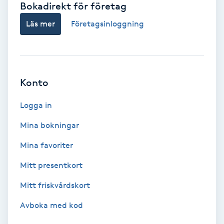
Bokadirekt för företag
Babylights
Läs mer
Företagsinloggning
Balayage
Bambumassage
Konto
Barber
Logga in
Mina bokningar
Barnklippning
Mina favoriter
BIAB
Mitt presentkort
Mitt friskvårdskort
Blowout
Avboka med kod
Bottenfärg