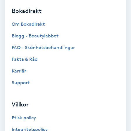
Bokadirekt
Brynformning
Om Bokadirekt
Brynfärgning
Blogg - Beautylabbet
Brynplockning
FAQ - Skönhetsbehandlingar
Fakta & Råd
Bröllopsuppsättning
C
Karriär
Support
Celluliter
Coachning
Villkor
Color correction
Etisk policy
Integritetspolicy