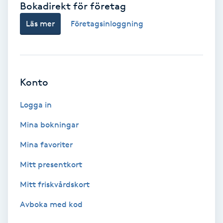
Bokadirekt för företag
Babylights
Läs mer
Företagsinloggning
Balayage
Bambumassage
Konto
Barber
Logga in
Mina bokningar
Barnklippning
Mina favoriter
BIAB
Mitt presentkort
Mitt friskvårdskort
Blowout
Avboka med kod
Bottenfärg