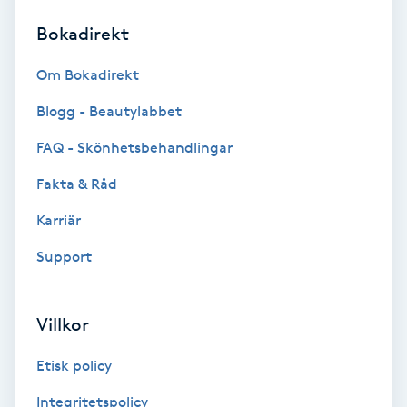
Bokadirekt
Brynformning
Om Bokadirekt
Brynfärgning
Blogg - Beautylabbet
Brynplockning
FAQ - Skönhetsbehandlingar
Fakta & Råd
Bröllopsuppsättning
C
Karriär
Support
Celluliter
Coachning
Villkor
Color correction
Etisk policy
Integritetspolicy