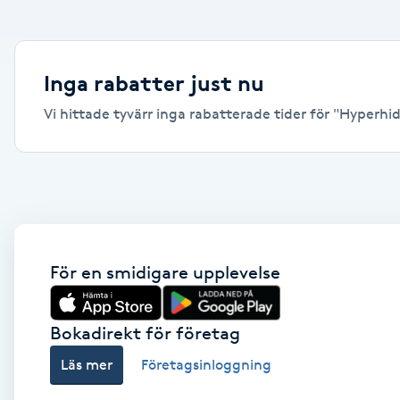
Alternativmedicin
Andningsmassage
Inga rabatter just nu
Vi hittade tyvärr inga rabatterade tider för "Hyperhidr
Ansiktslyft utan kirurgi
Aromamassage
Ashtanga Yoga
Ayurveda
För en smidigare upplevelse
Ayurvedisk Massage
Bokadirekt för företag
Läs mer
Företagsinloggning
Ansiktsbehandling djuprengörande
B