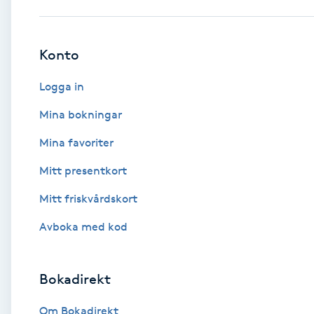
Babylights
Konto
Balayage
Logga in
Bambumassage
Mina bokningar
Mina favoriter
Barber
Mitt presentkort
Barnklippning
Mitt friskvårdskort
BIAB
Avboka med kod
Blowout
Bokadirekt
Bottenfärg
Om Bokadirekt