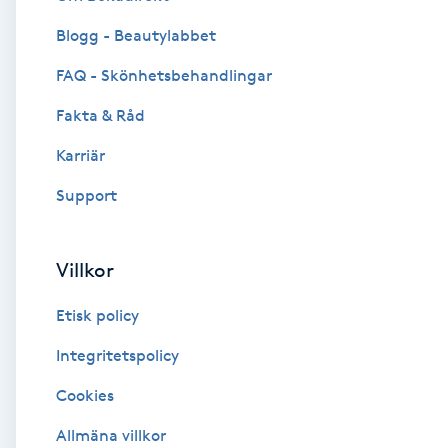
Blogg - Beautylabbet
Brynformning
FAQ - Skönhetsbehandlingar
Brynfärgning
Fakta & Råd
Brynplockning
Karriär
Support
Bröllopsuppsättning
C
Villkor
Celluliter
Etisk policy
Coachning
Integritetspolicy
Cookies
Color correction
Allmäna villkor