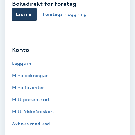
Bokadirekt för företag
Babylights
Läs mer
Företagsinloggning
Balayage
Bambumassage
Konto
Barber
Logga in
Mina bokningar
Barnklippning
Mina favoriter
BIAB
Mitt presentkort
Mitt friskvårdskort
Blowout
Avboka med kod
Bottenfärg