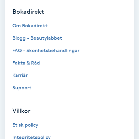
Bokadirekt
Brynformning
Om Bokadirekt
Brynfärgning
Blogg - Beautylabbet
Brynplockning
FAQ - Skönhetsbehandlingar
Fakta & Råd
Bröllopsuppsättning
C
Karriär
Support
Celluliter
Coachning
Villkor
Color correction
Etisk policy
Integritetspolicy