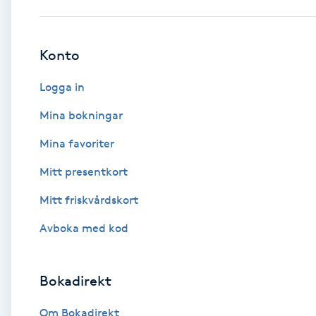
Babylights
Konto
Balayage
Logga in
Bambumassage
Mina bokningar
Mina favoriter
Barber
Mitt presentkort
Barnklippning
Mitt friskvårdskort
BIAB
Avboka med kod
Blowout
Bokadirekt
Bottenfärg
Om Bokadirekt