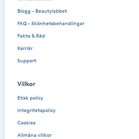
Blogg - Beautylabbet
Brynformning
FAQ - Skönhetsbehandlingar
Brynfärgning
Fakta & Råd
Brynplockning
Karriär
Support
Bröllopsuppsättning
C
Villkor
Celluliter
Etisk policy
Coachning
Integritetspolicy
Cookies
Color correction
Allmäna villkor