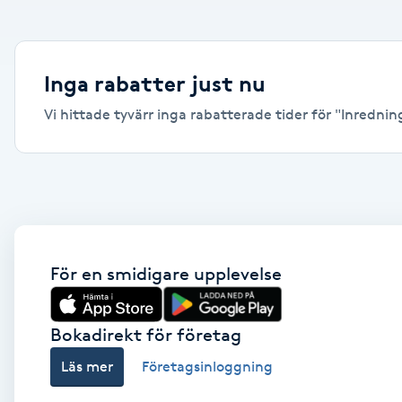
Alternativmedicin
Andningsmassage
Inga rabatter just nu
Vi hittade tyvärr inga rabatterade tider för "Inrednin
Ansiktslyft utan kirurgi
Aromamassage
Ashtanga Yoga
Ayurveda
För en smidigare upplevelse
Ayurvedisk Massage
Bokadirekt för företag
Läs mer
Företagsinloggning
Ansiktsbehandling djuprengörande
B