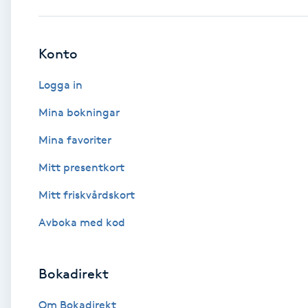
Babylights
Konto
Balayage
Logga in
Bambumassage
Mina bokningar
Mina favoriter
Barber
Mitt presentkort
Barnklippning
Mitt friskvårdskort
BIAB
Avboka med kod
Blowout
Bokadirekt
Bottenfärg
Om Bokadirekt