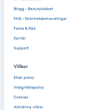
Blogg - Beautylabbet
Brynformning
FAQ - Skönhetsbehandlingar
Brynfärgning
Fakta & Råd
Brynplockning
Karriär
Support
Bröllopsuppsättning
C
Villkor
Celluliter
Etisk policy
Coachning
Integritetspolicy
Cookies
Color correction
Allmänna villkor