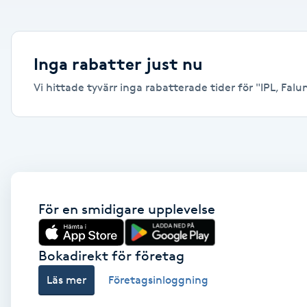
Alternativmedicin
Andningsmassage
Inga rabatter just nu
Vi hittade tyvärr inga rabatterade tider för "IPL, Falun"
Ansiktslyft utan kirurgi
Aromamassage
Ashtanga Yoga
Ayurveda
För en smidigare upplevelse
Ayurvedisk Massage
Bokadirekt för företag
Läs mer
Företagsinloggning
Ansiktsbehandling djuprengörande
B