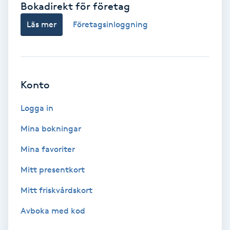
Bokadirekt för företag
Babylights
Läs mer
Företagsinloggning
Balayage
Bambumassage
Konto
Barber
Logga in
Mina bokningar
Barnklippning
Mina favoriter
BIAB
Mitt presentkort
Mitt friskvårdskort
Blowout
Avboka med kod
Bottenfärg