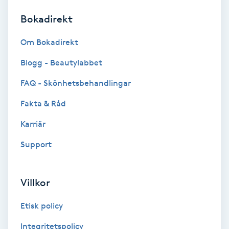
Bokadirekt
Brynformning
Om Bokadirekt
Brynfärgning
Blogg - Beautylabbet
Brynplockning
FAQ - Skönhetsbehandlingar
Fakta & Råd
Bröllopsuppsättning
C
Karriär
Support
Celluliter
Coachning
Villkor
Color correction
Etisk policy
Integritetspolicy