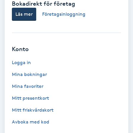
Bokadirekt för företag
Babylights
Läs mer
Företagsinloggning
Balayage
Bambumassage
Konto
Barber
Logga in
Mina bokningar
Barnklippning
Mina favoriter
BIAB
Mitt presentkort
Mitt friskvårdskort
Blowout
Avboka med kod
Bottenfärg