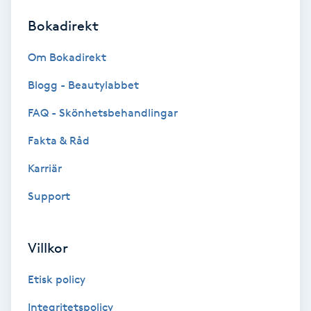
Bokadirekt
Brynformning
Om Bokadirekt
Brynfärgning
Blogg - Beautylabbet
Brynplockning
FAQ - Skönhetsbehandlingar
Fakta & Råd
Bröllopsuppsättning
C
Karriär
Support
Celluliter
Coachning
Villkor
Color correction
Etisk policy
Integritetspolicy